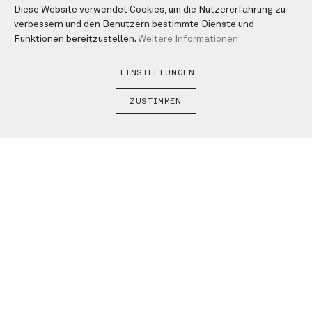
Diese Website verwendet Cookies, um die Nutzererfahrung zu
verbessern und den Benutzern bestimmte Dienste und
Funktionen bereitzustellen.
Weitere Informationen
EINSTELLUNGEN
B
B
B
B
ZUSTIMMEN
C
C
C
C
GABC PARTNER NETWORK
Preferred Partner
SKILLS
Brand Strategy
Naming & Claiming
Brand Communication, Campaigning