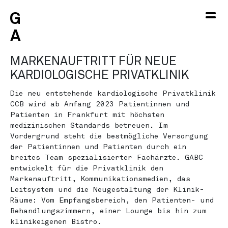
G
G
G
GABC NEUES
A
A
A
MARKENAUFTRITT FÜR NEUE
KARDIOLOGISCHE PRIVATKLINIK
Die neu entstehende kardiologische Privatklinik
CCB wird ab Anfang 2023 Patientinnen und
Patienten in Frankfurt mit höchsten
medizinischen Standards betreuen. Im
Vordergrund steht die bestmögliche Versorgung
der Patientinnen und Patienten durch ein
breites Team spezialisierter Fachärzte. GABC
entwickelt für die Privatklinik den
Markenauftritt, Kommunikationsmedien, das
Leitsystem und die Neugestaltung der Klinik-
Räume: Vom Empfangsbereich, den Patienten- und
Behandlungszimmern, einer Lounge bis hin zum
klinikeigenen Bistro.