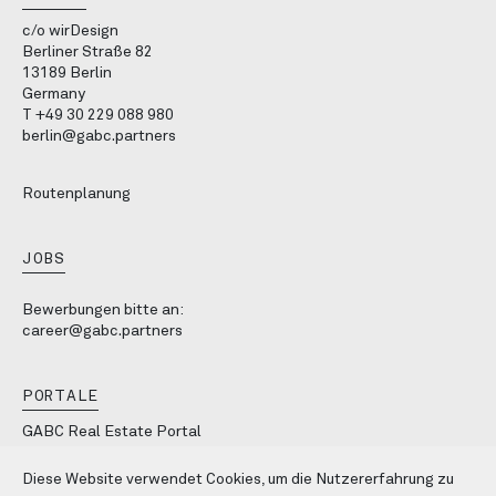
c/o wirDesign
Berliner Straße 82
13189 Berlin
Germany
T
+49 30 229 088 980
berlin@gabc.partners
Routenplanung
JOBS
Bewerbungen bitte an:
career@gabc.partners
PORTALE
GABC Real Estate Portal
Design Made in Germany
Diese Website verwendet Cookies, um die Nutzererfahrung zu
Corporate Identity Portal