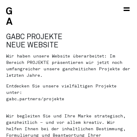
G
G
G
GABC NEUES
A
A
A
GABC PROJEKTE
NEUE WEBSITE
Wir haben unsere Website überarbeitet: Im
Bereich PROJEKTE präsentieren wir jetzt noch
umfangreicher unsere ganzheitichen Projekte der
letzten Jahre.
Entdecken Sie unsere vielfältigen Projekte
unter:
gabc.partners/projekte
Wir begleiten Sie und Ihre Marke strategisch,
ganzheitlich – und vor allem kreativ. Wir
helfen Ihnen bei der inhaltlichen Bestimmung,
Formulierung und Beantwortung Ihrer