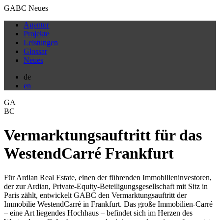
GABC Neues
Agentur
Projekte
Leistungen
Glossar
Neues
de
en
G
A
B
C
Vermarktungsauftritt für das
WestendCarré Frankfurt
Für Ardian Real Estate, einen der führenden Immobilieninvestoren,
der zur Ardian, Private-Equity-Beteiligungsgesellschaft mit Sitz in
Paris zählt, entwickelt GABC den Vermarktungsauftritt der
Immobilie WestendCarré in Frankfurt. Das große Immobilien-Carré
– eine Art liegendes Hochhaus – befindet sich im Herzen des